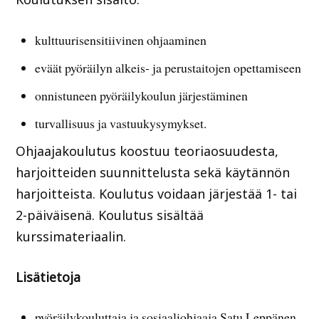
kulttuurisensitiivinen ohjaaminen
eväät pyöräilyn alkeis- ja perustaitojen opettamiseen
onnistuneen pyöräilykoulun järjestäminen
turvallisuus ja vastuukysymykset.
Ohjaajakoulutus koostuu teoriaosuudesta,
harjoitteiden suunnittelusta sekä käytännön
harjoitteista. Koulutus voidaan järjestää 1- tai
2-päiväisenä. Koulutus sisältää
kurssimateriaalin.
Lisätietoja
pyöräilykouluttaja ja sosiaaliohjaaja Satu Leppänen,