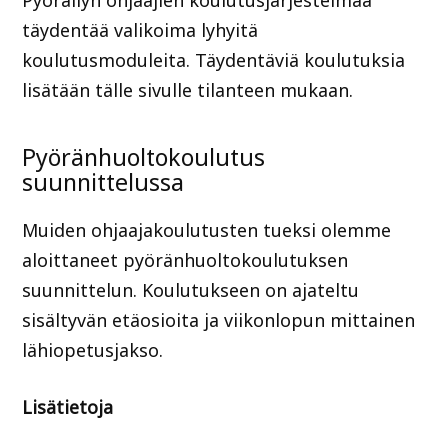
Pyöräilyn ohjaajien koulutusjärjestelmää
täydentää valikoima lyhyitä
koulutusmoduleita. Täydentäviä koulutuksia
lisätään tälle sivulle tilanteen mukaan.
Pyöränhuoltokoulutus
suunnittelussa
Muiden ohjaajakoulutusten tueksi olemme
aloittaneet pyöränhuoltokoulutuksen
suunnittelun. Koulutukseen on ajateltu
sisältyvän etäosioita ja viikonlopun mittainen
lähiopetusjakso.
Lisätietoja