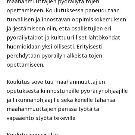
maahanmuuttajien pyöräilytaitojen
opettamiseen. Koulutuksessa paneudutaan
turvallisen ja innostavan oppimiskokemuksen
järjestämiseen niin, että osallistujien eri
pyöräilytaidot ja kulttuurilliset lähtökohdat
huomioidaan yksilöllisesti. Erityisesti
perehdytään pyöräilyn alkeistaitojen
opettamiseen.
Koulutus soveltuu maahanmuuttajien
opetuksesta kiinnostuneille pyöräilynohjaajille
ja liikunnanohjaajille sekä kenelle tahansa
maahanmuuttajien parissa työtä tai
vapaaehtoistyötä tekeville.
Koulutuksen sisältö: