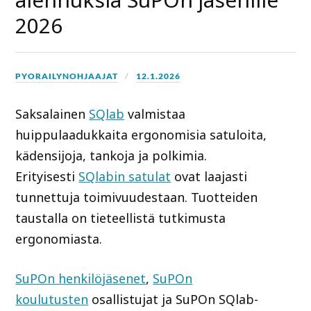
2026
PYORAILYNOHJAAJAT
12.1.2026
Saksalainen
SQlab
valmistaa
huippulaadukkaita ergonomisia satuloita,
kädensijoja, tankoja ja polkimia.
Erityisesti
SQlabin satulat
ovat laajasti
tunnettuja toimivuudestaan. Tuotteiden
taustalla on tieteellistä tutkimusta
ergonomiasta.
SuPOn henkilöjäsenet
,
SuPOn
koulutusten
osallistujat ja SuPOn SQlab-