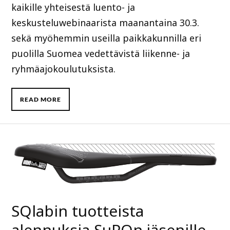
kaikille yhteisestä luento- ja
keskusteluwebinaarista maanantaina 30.3.
sekä myöhemmin useilla paikkakunnilla eri
puolilla Suomea vedettävistä liikenne- ja
ryhmäajokoulutuksista.
READ MORE
SQlabin tuotteista
alennuksia SuPOn jäsenille