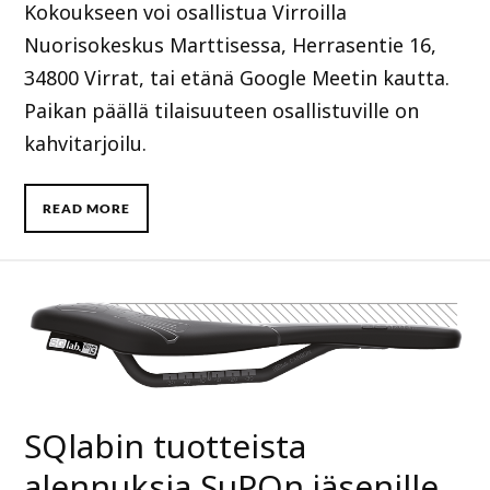
Kokoukseen voi osallistua Virroilla
Nuorisokeskus Marttisessa, Herrasentie 16,
34800 Virrat, tai etänä Google Meetin kautta.
Paikan päällä tilaisuuteen osallistuville on
kahvitarjoilu.
READ MORE
SQlabin tuotteista
alennuksia SuPOn jäsenille