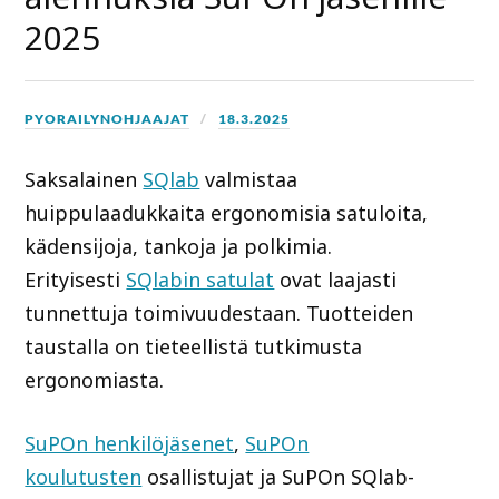
2025
PYORAILYNOHJAAJAT
18.3.2025
Saksalainen
SQlab
valmistaa
huippulaadukkaita ergonomisia satuloita,
kädensijoja, tankoja ja polkimia.
Erityisesti
SQlabin satulat
ovat laajasti
tunnettuja toimivuudestaan. Tuotteiden
taustalla on tieteellistä tutkimusta
ergonomiasta.
SuPOn henkilöjäsenet
,
SuPOn
koulutusten
osallistujat ja SuPOn SQlab-