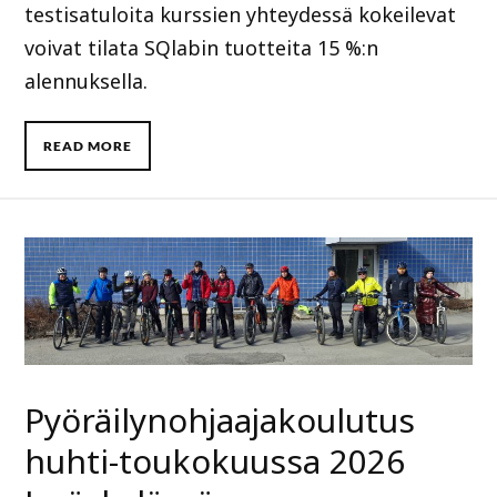
testisatuloita kurssien yhteydessä kokeilevat
voivat tilata SQlabin tuotteita 15 %:n
alennuksella.
READ MORE
Pyöräilynohjaajakoulutus
huhti-toukokuussa 2026