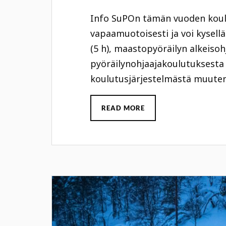
Info SuPOn tämän vuoden koulu
vapaamuotoisesti ja voi kysellä
(5 h), maastopyöräilyn alkeisoh
pyöräilynohjaajakoulutuksesta (
koulutusjärjestelmästä muuten
READ MORE