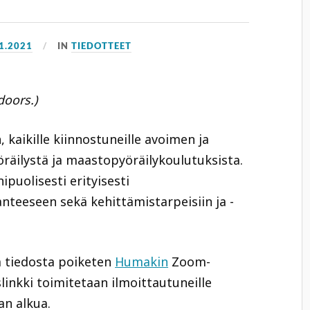
1.2021
IN
TIEDOTTEET
doors.)
 kaikille kiinnostuneille avoimen ja
räilystä ja maastopyöräilykoulutuksista.
uolisesti erityisesti
nteeseen sekä kehittämistarpeisiin ja -
 tiedosta poiketen
Humakin
Zoom-
slinkki toimitetaan ilmoittautuneille
n alkua.