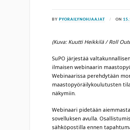
BY
PYORAILYNOHJAAJAT
ON
15.
(Kuva: Kuutti Heikkilä / Roll Out
SuPO järjestää valtakunnallisen,
ilmaisen webinaarin maastopyö
Webinaarissa perehdytään monip
maastopyöräilykoulutusten tila
näkymiin.
Webinaari pidetään aiemmasta
sovelluksen avulla. Osallistumi
sähköpostilla ennen tapahtuma