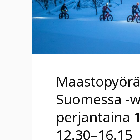
Maastopyörä
Suomessa -w
perjantaina 
12.30–16.15