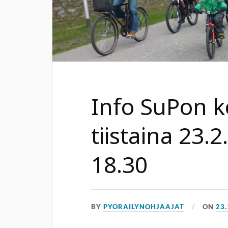
Info SuPon k
tiistaina 23.
18.30
BY
PYORAILYNOHJAAJAT
ON
23.