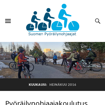
KUUKAUSI:
HEINÄKUU 2016
Pyöräilynohjaajakoulutus