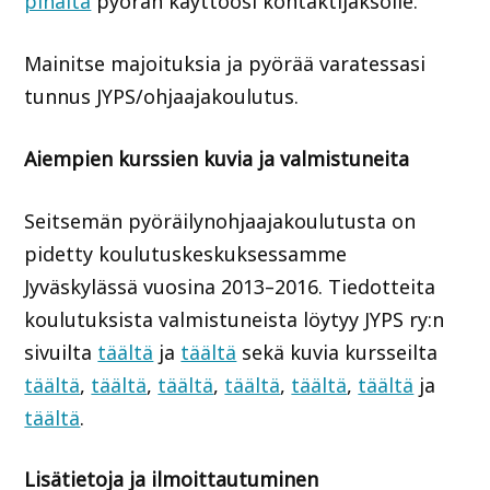
pihalta
pyörän käyttöösi kontaktijaksolle.
Mainitse majoituksia ja pyörää varatessasi
tunnus JYPS/ohjaajakoulutus.
Aiempien kurssien kuvia ja valmistuneita
Seitsemän pyöräilynohjaajakoulutusta on
pidetty koulutuskeskuksessamme
Jyväskylässä vuosina 2013–2016. Tiedotteita
koulutuksista valmistuneista löytyy JYPS ry:n
sivuilta
täältä
ja
täältä
sekä kuvia kursseilta
täältä
,
täältä
,
täältä
,
täältä
,
täältä
,
täältä
ja
täältä
.
Lisätietoja ja ilmoittautuminen