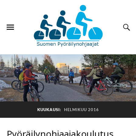
KUUKAUSI:
HELMIKUU 2016
Pyöräilynohjaajakoulutus