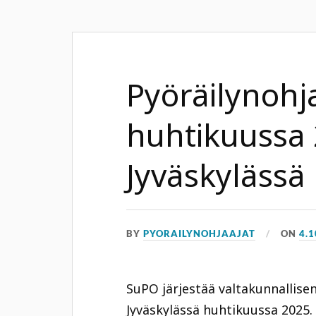
Pyöräilynohj
huhtikuussa
Jyväskylässä
BY
PYORAILYNOHJAAJAT
ON
4.1
SuPO järjestää valtakunnallise
Jyväskylässä huhtikuussa 2025.