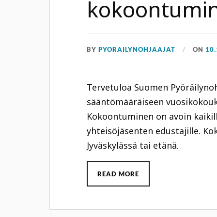
kokoontumin
BY
PYORAILYNOHJAAJAT
ON
10
Tervetuloa Suomen Pyöräilynoh
sääntömääräiseen vuosikokouks
Kokoontuminen on avoin kaikill
yhteisöjäsenten edustajille. Ko
Jyväskylässä tai etänä.
READ MORE