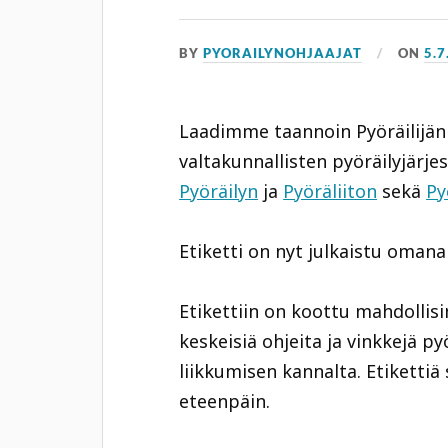
BY
PYORAILYNOHJAAJAT
ON
5.7
Laadimme taannoin Pyöräilijän
valtakunnallisten pyöräilyjärje
Pyöräilyn
ja
Pyöräliiton
sekä
Py
Etiketti on nyt julkaistu omana
Etikettiin on koottu mahdolli
keskeisiä ohjeita ja vinkkejä pyör
liikkumisen kannalta. Etikettiä
eteenpäin.