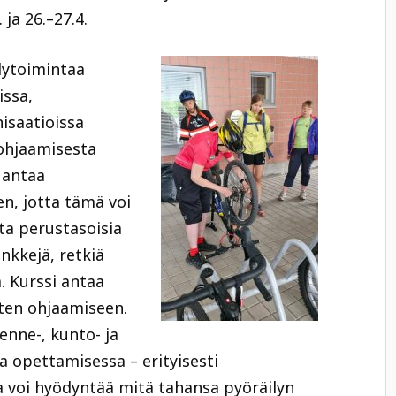
 ja 26.–27.4.
lytoimintaa
issa,
isaatioissa
 ohjaamisesta
 antaa
en, jotta tämä voi
ta perustasoisia
enkkejä, retkiä
. Kurssi antaa
rten ohjaamiseen.
enne-, kunto- ja
ja opettamisessa – erityisesti
sa voi hyödyntää mitä tahansa pyöräilyn