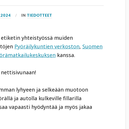
.2024
IN
TIEDOTTEET
 etiketin yhteistyössä muiden
stöjen
Pyöräilykuntien verkoston
,
Suomen
örämatkailukeskuksen
kanssa.
 nettisivunaan!
simman lyhyeen ja selkeään muotoon
ällä ja autolla kulkeville fillarilla
 saa vapaasti hyödyntää ja myös jakaa