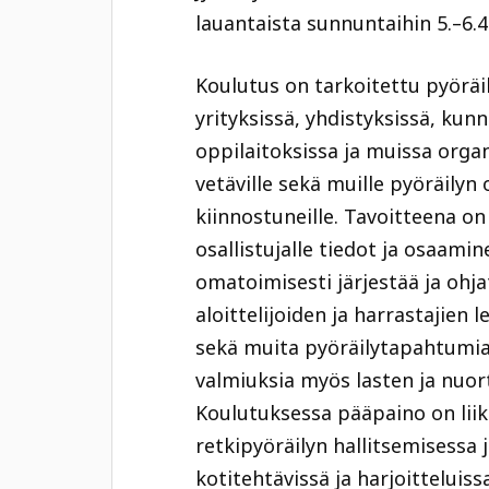
lauantaista sunnuntaihin 5.–6.4.
Koulutus on tarkoitettu pyöräi
yrityksissä, yhdistyksissä, kunn
oppilaitoksissa ja muissa organ
vetäville sekä muille pyöräilyn
kiinnostuneille. Tavoitteena on
osallistujalle tiedot ja osaamin
omatoimisesti järjestää ja ohja
aloittelijoiden ja harrastajien l
sekä muita pyöräilytapahtumia
valmiuksia myös lasten ja nuo
Koulutuksessa pääpaino on liik
retkipyöräilyn hallitsemisessa 
kotitehtävissä ja harjoitteluis