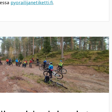
eessa
pyorailijanetiketti.fi
.