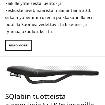
kaikille yhteisestä luento- ja
keskusteluwebinaarista maanantaina 30.3.
sekä myöhemmin useilla paikkakunnilla eri
puolilla Suomea vedettävistä liikenne- ja
ryhmäajokoulutuksista.
READ MORE
SQlabin tuotteista
alennuksia SuPOn jäsenille