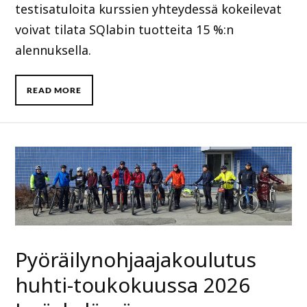
testisatuloita kurssien yhteydessä kokeilevat
voivat tilata SQlabin tuotteita 15 %:n
alennuksella.
READ MORE
Pyöräilynohjaajakoulutus
huhti-toukokuussa 2026