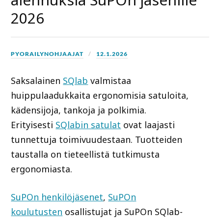
2026
PYORAILYNOHJAAJAT
12.1.2026
Saksalainen
SQlab
valmistaa
huippulaadukkaita ergonomisia satuloita,
kädensijoja, tankoja ja polkimia.
Erityisesti
SQlabin satulat
ovat laajasti
tunnettuja toimivuudestaan. Tuotteiden
taustalla on tieteellistä tutkimusta
ergonomiasta.
SuPOn henkilöjäsenet
,
SuPOn
koulutusten
osallistujat ja SuPOn SQlab-