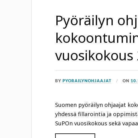
Pyöräilyn ohj
kokoontumin
vuosikokous 
BY
PYORAILYNOHJAAJAT
ON
10
Suomen pyöräilyn ohjaajat kok
yhdessä fillarointia ja oppimi
SuPOn vuosikokous sekä vapaam