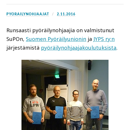
PYORAILYNOHJAAJAT
2.11.2016
Runsaasti pyöräilynohjaajia on valmistunut
SuPOn,
Suomen Pyöräilyunionin
ja
JYPS ry:n
järjestämistä
pyöräilynohjaajakoulutuksista
.