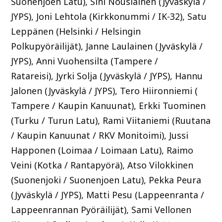
Suonenjoen Latu), Sini Nousiainen (Jyväskylä /
JYPS), Joni Lehtola (Kirkkonummi / IK-32), Satu
Leppänen (Helsinki / Helsingin
Polkupyöräilijät), Janne Laulainen (Jyväskylä /
JYPS), Anni Vuohensilta (Tampere /
Ratareisi), Jyrki Solja (Jyväskylä / JYPS), Hannu
Jalonen (Jyväskylä / JYPS), Tero Hiironniemi (
Tampere / Kaupin Kanuunat), Erkki Tuominen
(Turku / Turun Latu), Rami Viitaniemi (Ruutana
/ Kaupin Kanuunat / RKV Monitoimi), Jussi
Happonen (Loimaa / Loimaan Latu), Raimo
Veini (Kotka / Rantapyörä), Atso Vilokkinen
(Suonenjoki / Suonenjoen Latu), Pekka Peura
(Jyväskylä / JYPS), Matti Pesu (Lappeenranta /
Lappeenrannan Pyöräilijät), Sami Vellonen