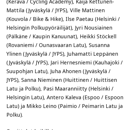
(Kerava / Cycling Academy), Kaija Kettunen-
Mattila (Jyväskylä / JYPS), Ville Mattinen
(Kouvola / Bike & Hike), Ilse Paetau (Helsinki /
Helsingin Polkupyöräilijät), Jyri Nousiainen
(Pälkäne / Kaupin Kanuunat), Heikki Stöckell
(Rovaniemi / Ounasvaaran Latu), Susanna
Ylinen (Jyväskylä / JYPS), Juhamatti Leppänen
(Jyväskylä / JYPS), Jari Hernesniemi (Kauhajoki /
Suupohjan Latu), Juha Ahonen (Jyväskylä /
JYPS), Sanna Nieminen (Huittinen / Huittisen
Latu ja Polku), Pasi Maaranniitty (Helsinki /
Helsingin Latu), Antero Kaleva (Espoo / Espoon
Latu) ja Mikko Leino (Paimio / Peimarin Latu ja
Polku).