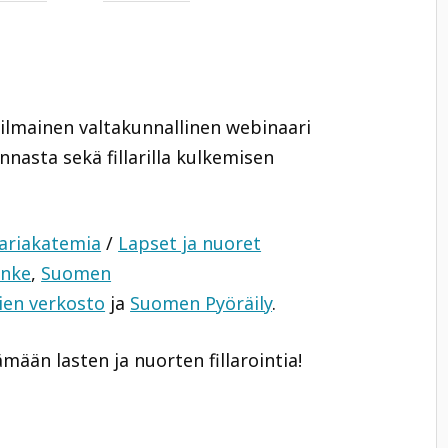
ja ilmainen valtakunnallinen webinaari
nnasta sekä fillarilla kulkemisen
lariakatemia
/
Lapset ja nuoret
anke
,
Suomen
ien verkosto
ja
Suomen Pyöräily
.
mään lasten ja nuorten fillarointia!