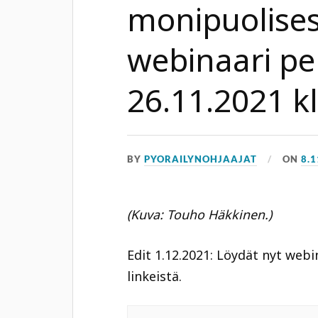
monipuolisest
webinaari pe
26.11.2021 k
BY
PYORAILYNOHJAAJAT
ON
8.1
(Kuva: Touho Häkkinen.)
Edit 1.12.2021: Löydät nyt webin
linkeistä.