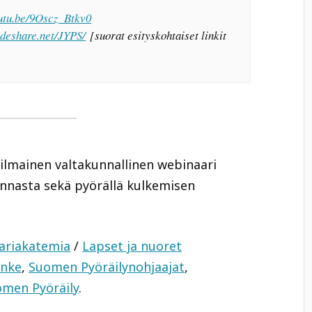
outu.be/9Oscz_Btkv0
ideshare.net/
JYPS/
[suorat esityskohtaiset linkit
]
ja ilmainen valtakunnallinen webinaari
innasta sekä pyörällä kulkemisen
lariakatemia
/
Lapset ja nuoret
anke
,
Suomen Pyöräilynohjaajat
,
men Pyöräily
.