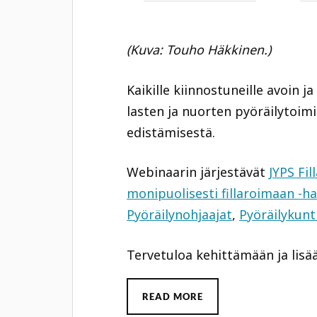
(Kuva: Touho Häkkinen.)
Kaikille kiinnostuneille avoin 
lasten ja nuorten pyöräilytoimi
edistämisestä.
Webinaarin järjestävät
JYPS Fil
monipuolisesti fillaroimaan -h
Pyöräilynohjaajat
,
Pyöräilykunt
Tervetuloa kehittämään ja lisää
READ MORE