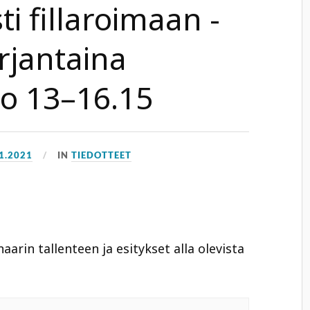
i fillaroimaan -
rjantaina
lo 13–16.15
1.2021
IN
TIEDOTTEET
aarin tallenteen ja esitykset alla olevista