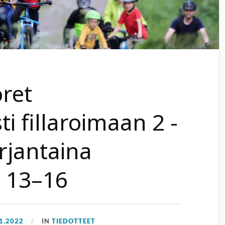
oret
i fillaroimaan 2 -
rjantaina
o 13–16
1.2022
IN
TIEDOTTEET