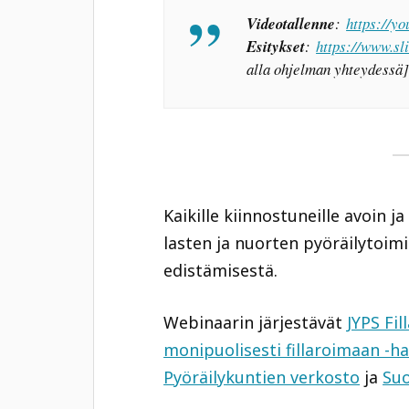
Videotallenne
:
https://y
Esitykset
:
https://www.sl
alla ohjelman yhteydessä
Kaikille kiinnostuneille avoin 
lasten ja nuorten pyöräilytoim
edistämisestä.
Webinaarin järjestävät
JYPS Fil
monipuolisesti fillaroimaan -h
Pyöräilykuntien verkosto
ja
Suo