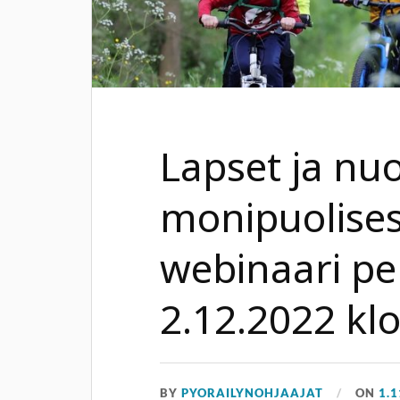
Lapset ja nu
monipuolisest
webinaari pe
2.12.2022 kl
BY
PYORAILYNOHJAAJAT
ON
1.1