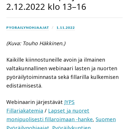
2.12.2022 klo 13–16
PYORAILYNOHJAAJAT
1.11.2022
(Kuva: Touho Häkkinen.)
Kaikille kiinnostuneille avoin ja ilmainen
valtakunnallinen webinaari lasten ja nuorten
pyöräilytoiminnasta sekä fillarilla kulkemisen
edistämisestä.
Webinaarin järjestävät
JYPS
Fillariakatemia
/
Lapset ja nuoret
monipuolisesti fillaroimaan -hanke
,
Suomen
Pyöräilynohjaajat
,
Pyöräilykuntien