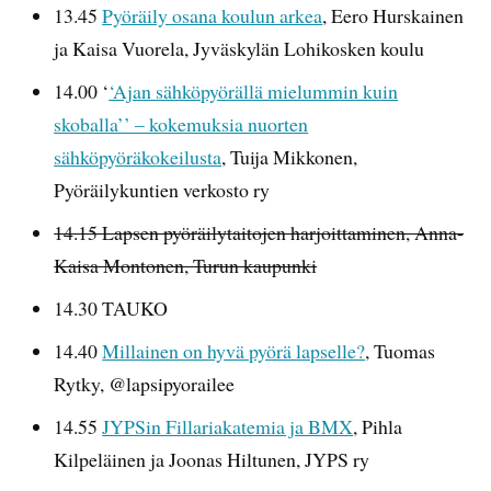
13.45
Pyöräily osana koulun arkea
, Eero Hurskainen
ja Kaisa Vuorela, Jyväskylän Lohikosken koulu
14.00 ‘
‘Ajan sähköpyörällä mielummin kuin
skoballa’’ – kokemuksia nuorten
sähköpyöräkokeilusta
, Tuija Mikkonen,
Pyöräilykuntien verkosto ry
14.15 Lapsen pyöräilytaitojen harjoittaminen, Anna-
Kaisa Montonen, Turun kaupunki
14.30 TAUKO
14.40
Millainen on hyvä pyörä lapselle?
, Tuomas
Rytky, @lapsipyorailee
14.55
JYPSin Fillariakatemia ja BMX
, Pihla
Kilpeläinen ja Joonas Hiltunen, JYPS ry