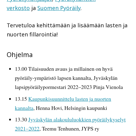
verkosto
ja
Suomen Pyöräily
.
Tervetuloa kehittämään ja lisäämään lasten ja
nuorten fillarointia!
Ohjelma
13.00 Tilaisuuden avaus ja millainen on hyvä
pyöräily-ympäristö lapsen kannalta, Jyväskylän
lapsipyöräilypormestari 2022–2023 Pinja Vienola
13.15
Kaupunkisuunnittelu lasten ja nuorten
kannalta
, Henna Hovi, Helsingin kaupunki
13.30
Jyväskylän alakoululuokkien pyöräilykyselyt
2021–2022
, Teemu Tenhunen, JYPS ry