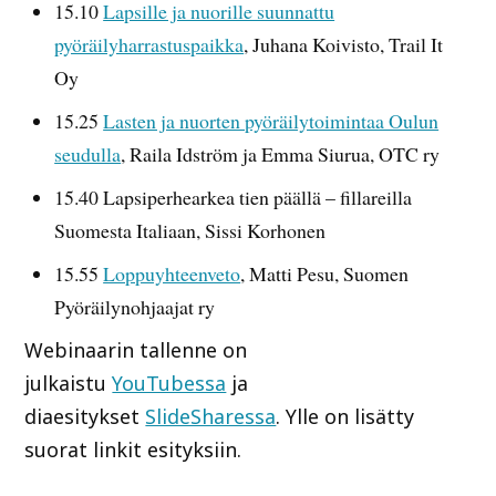
15.10
Lapsille ja nuorille suunnattu
pyöräilyharrastuspaikka
, Juhana Koivisto, Trail It
Oy
15.25
Lasten ja nuorten pyöräilytoimintaa Oulun
seudulla
, Raila Idström ja Emma Siurua, OTC ry
15.40 Lapsiperhearkea tien päällä – fillareilla
Suomesta Italiaan, Sissi Korhonen
15.55
Loppuyhteenveto
, Matti Pesu, Suomen
Pyöräilynohjaajat ry
Webinaarin tallenne on
julkaistu
YouTubessa
ja
diaesitykset
SlideSharessa
. Ylle on lisätty
suorat linkit esityksiin.