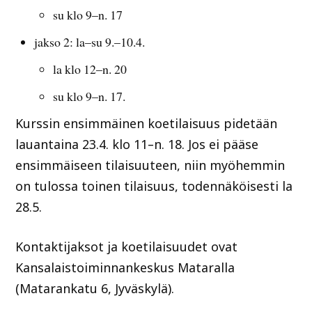
su klo 9–n. 17
jakso 2: la–su 9.–10.4.
la klo 12–n. 20
su klo 9–n. 17.
Kurssin ensimmäinen koetilaisuus pidetään
lauantaina 23.4. klo 11–n. 18. Jos ei pääse
ensimmäiseen tilaisuuteen, niin myöhemmin
on tulossa toinen tilaisuus, todennäköisesti la
28.5.
Kontaktijaksot ja koetilaisuudet ovat
Kansalaistoiminnankeskus Mataralla
(Matarankatu 6, Jyväskylä).