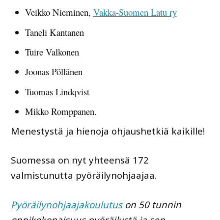
Veikko Nieminen,
Vakka-Suomen Latu ry
Taneli Kantanen
Tuire Valkonen
Joonas Pöllänen
Tuomas Lindqvist
Mikko Romppanen.
Menestystä ja hienoja ohjaushetkiä kaikille!
Suomessa on nyt yhteensä 172
valmistunutta pyöräilynohjaajaa.
Pyöräilynohjaajakoulutus
on 50 tunnin
oppikokonaisuus pyöräilystä ja sen