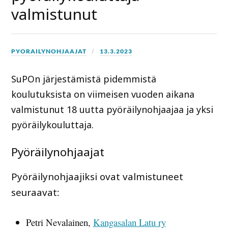
valmistunut
PYORAILYNOHJAAJAT
13.3.2023
SuPOn järjestämistä pidemmistä
koulutuksista on viimeisen vuoden aikana
valmistunut 18 uutta pyöräilynohjaajaa ja yksi
pyöräilykouluttaja.
Pyöräilynohjaajat
Pyöräilynohjaajiksi ovat valmistuneet
seuraavat:
Petri Nevalainen,
Kangasalan Latu ry