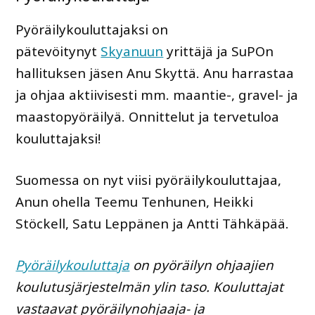
Pyöräilykouluttajaksi on
pätevöitynyt
Skyanuun
yrittäjä ja SuPOn
hallituksen jäsen Anu Skyttä. Anu harrastaa
ja ohjaa aktiivisesti mm. maantie-, gravel- ja
maastopyöräilyä. Onnittelut ja tervetuloa
kouluttajaksi!
Suomessa on nyt viisi pyöräilykouluttajaa,
Anun ohella Teemu Tenhunen, Heikki
Stöckell, Satu Leppänen ja Antti Tähkäpää.
Pyöräilykouluttaja
on pyöräilyn ohjaajien
koulutusjärjestelmän ylin taso. Kouluttajat
vastaavat pyöräilynohjaaja- ja