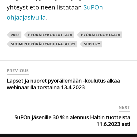
yhteystietoineen listataan
SuPOn
ohjaajasivulla
.
2023
PYÖRÄILYKOULUTTAJA
PYÖRÄILYNOHJAAJA
SUOMEN PYÖRÄILYNOHJAAJAT RY
SUPO RY
PREVIOUS
Lapset ja nuoret pyöräilemään -koulutus alkaa
webinaarilla torstaina 13.4.2023
NEXT
SuPOn jäsenille 30 %:n alennus Haltin tuotteista
11.6.2023 asti