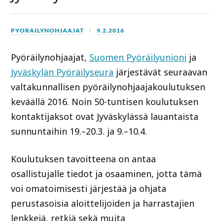
PYORAILYNOHJAAJAT
9.2.2016
Pyöräilynohjaajat,
Suomen Pyöräilyunioni
ja
Jyväskylän Pyöräilyseura
järjestävät seuraavan
valtakunnallisen pyöräilynohjaajakoulutuksen
keväällä 2016. Noin 50-tuntisen koulutuksen
kontaktijaksot ovat Jyväskylässä lauantaista
sunnuntaihin 19.–20.3. ja 9.–10.4.
Koulutuksen tavoitteena on antaa
osallistujalle tiedot ja osaaminen, jotta tämä
voi omatoimisesti järjestää ja ohjata
perustasoisia aloittelijoiden ja harrastajien
lenkkejä, retkiä sekä muita