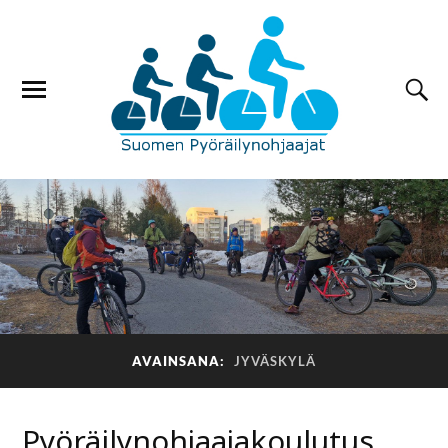
AVAINSANA:
JYVÄSKYLÄ
Pyöräilynohjaajakoulutus