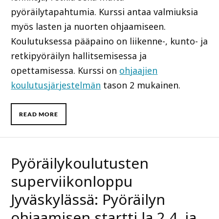
pyöräilytapahtumia. Kurssi antaa valmiuksia
myös lasten ja nuorten ohjaamiseen.
Koulutuksessa pääpaino on liikenne-, kunto- ja
retkipyöräilyn hallitsemisessa ja
opettamisessa. Kurssi on
ohjaajien
koulutusjärjestelmän
tason 2 mukainen.
READ MORE
Pyöräilykoulutusten
superviikonloppu
Jyväskylässä: Pyöräilyn
ohjaamisen startti la 2.4. ja