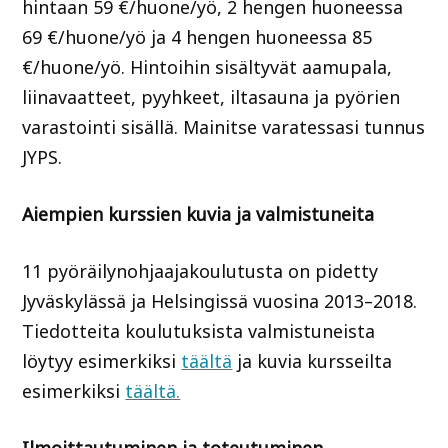
hintaan 59 €/huone/yö, 2 hengen huoneessa
69 €/huone/yö ja 4 hengen huoneessa 85
€/huone/yö. Hintoihin sisältyvät aamupala,
liinavaatteet, pyyhkeet, iltasauna ja pyörien
varastointi sisällä. Mainitse varatessasi tunnus
JYPS.
Aiempien kurssien kuvia ja valmistuneita
11 pyöräilynohjaajakoulutusta on pidetty
Jyväskylässä ja Helsingissä vuosina 2013–2018.
Tiedotteita koulutuksista valmistuneista
löytyy esimerkiksi
täältä
ja kuvia kursseilta
esimerkiksi
täältä.
Ilmoittautuminen ja toteutuminen